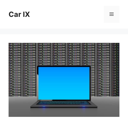
Skip
to
Car IX
Menu
content